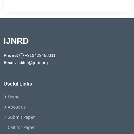
IJNRD
Phone:
+919429458311
Email:
editor@ijnrd.org
Useful Links
Home
About us
Submit Paper
Call for Paper