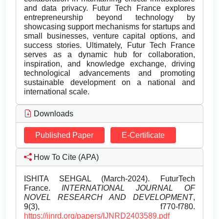
and data privacy. Futur Tech France explores
entrepreneurship beyond technology by
showcasing support mechanisms for startups and
small businesses, venture capital options, and
success stories. Ultimately, Futur Tech France
serves as a dynamic hub for collaboration,
inspiration, and knowledge exchange, driving
technological advancements and promoting
sustainable development on a national and
international scale.
Downloads
Published Paper
E-Certificate
How To Cite (APA)
ISHITA SEHGAL (March-2024). FuturTech
France.
INTERNATIONAL JOURNAL OF
NOVEL RESEARCH AND DEVELOPMENT
,
9(3), f770-f780.
https://ijnrd.org/papers/IJNRD2403589.pdf