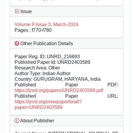
Issue
Volume 9 Issue 3, March-2024
Pages : f770-f780
Other Publication Details
Paper Reg. ID: IJNRD_216693
Published Paper Id: IJNRD2403589
Research Area: Other
Author Type: Indian Author
Country: GURUGRAM, HARYANA, India
Published Paper PDF:
https://ijnrd.org/papers/IJNRD2403589.pdf
Published Paper URL:
https://ijnrd.org/viewpaperforall?
paper=IJNRD2403589
About Publisher