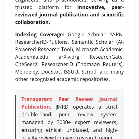
trusted platform for
innovative, peer-
reviewed journal publication and scientific
collaboration.
Indexing Coverage:
Google Scholar, SSRN,
ResearcherID-Publons, Semantic Scholar (AI-
Powered Research Tool), Microsoft Academic,
Academia.edu, arXiv.org, ResearchGate,
CiteSeerX, ResearcherID (Thomson Reuters),
Mendeley, DocStoc, ISSUU, Scribd, and many
other recognized academic repositories.
Transparent Peer Review Journal
Publication
: IJNRD operates a strict
double-blind peer review system
managed by 3000+ expert reviewers,
ensuring ethical, unbiased, and high-
quality review for every research paper.