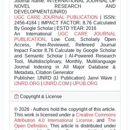
Journal Name:
INTERNATIONAL JOURNAL OF
NOVEL RESEARCH AND
DEVELOPMENT(IJNRD)
UGC CARE JOURNAL PUBLICATION
| ISSN:
2456-4184 | IMPACT FACTOR: 8.76 Calculated
By Google Scholar | ESTD YEAR: 2016
An International
UGC CARE JOURNAL
PUBLICATION
, Low Cost, Scholarly Open
Access, Peer-Reviewed, Refereed Journal
Impact Factor 8.76 Calculate by Google Scholar
and Semantic Scholar | AI-Powered Research
Tool, Multidisciplinary, Monthly, Multilanguage
Journal Indexing in All Major Database &
Metadata, Citation Generator
Publisher:
IJNRD (IJ Publication) Janvi Wave |
IJNRD.ORG
|
IJNRD.COM
|
IJPUB.ORG
Copyright & License
© 2026 - Authors hold the copyright of this article.
This work is licensed under a
Creative Commons
Attribution 4.0 International License.
and
The
Open Definition.
This article is distributed under