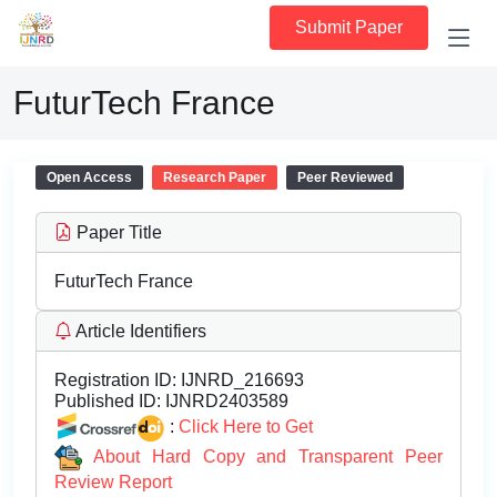
Submit Paper
FuturTech France
Open Access
Research Paper
Peer Reviewed
Paper Title
FuturTech France
Article Identifiers
Registration ID:
IJNRD_216693
Published ID:
IJNRD2403589
:
Click Here to Get
About Hard Copy and Transparent Peer
Review Report