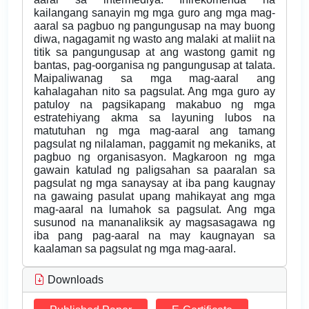
kailangang sanayin mg mga guro ang mga mag-
aaral sa pagbuo ng pangungusap na may buong
diwa, nagagamit ng wasto ang malaki at maliit na
titik sa pangungusap at ang wastong gamit ng
bantas, pag-oorganisa ng pangungusap at talata.
Maipaliwanag sa mga mag-aaral ang
kahalagahan nito sa pagsulat. Ang mga guro ay
patuloy na pagsikapang makabuo ng mga
estratehiyang akma sa layuning lubos na
matutuhan ng mga mag-aaral ang tamang
pagsulat ng nilalaman, paggamit ng mekaniks, at
pagbuo ng organisasyon. Magkaroon ng mga
gawain katulad ng paligsahan sa paaralan sa
pagsulat ng mga sanaysay at iba pang kaugnay
na gawaing pasulat upang mahikayat ang mga
mag-aaral na lumahok sa pagsulat. Ang mga
susunod na mananaliksik ay magsasagawa ng
iba pang pag-aaral na may kaugnayan sa
kaalaman sa pagsulat ng mga mag-aaral.
Downloads