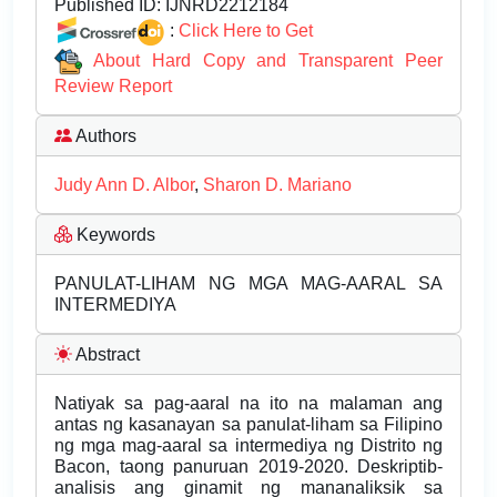
Published ID:
IJNRD2212184
:
Click Here to Get
About Hard Copy and Transparent Peer
Review Report
Authors
Judy Ann D. Albor
,
Sharon D. Mariano
Keywords
PANULAT-LIHAM NG MGA MAG-AARAL SA
INTERMEDIYA
Abstract
Natiyak sa pag-aaral na ito na malaman ang
antas ng kasanayan sa panulat-liham sa Filipino
ng mga mag-aaral sa intermediya ng Distrito ng
Bacon, taong panuruan 2019-2020. Deskriptib-
analisis ang ginamit ng mananaliksik sa