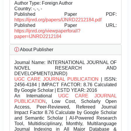
Author Type: Foreign Author
Country: -, -, -
Published Paper PDF:
https://ijnrd.org/papers/IJNRD2212184.pdf
Published Paper URL:
https://ijnrd.org/viewpaperforall?
paper=IJNRD2212184
About Publisher
Journal Name:
INTERNATIONAL JOURNAL OF
NOVEL RESEARCH AND
DEVELOPMENT(IJNRD)
UGC CARE JOURNAL PUBLICATION
| ISSN:
2456-4184 | IMPACT FACTOR: 8.76 Calculated
By Google Scholar | ESTD YEAR: 2016
An International
UGC CARE JOURNAL
PUBLICATION
, Low Cost, Scholarly Open
Access, Peer-Reviewed, Refereed Journal
Impact Factor 8.76 Calculate by Google Scholar
and Semantic Scholar | AI-Powered Research
Tool, Multidisciplinary, Monthly, Multilanguage
Journal Indexing in All Major Database &