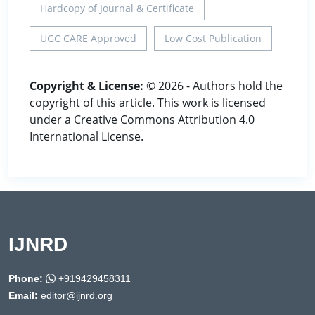
Hardcopy of Journal & Certificate
UGC CARE Approved
Low Cost Publication
Copyright & License:
© 2026 - Authors hold the
copyright of this article. This work is licensed
under a Creative Commons Attribution 4.0
International License.
IJNRD
Phone:
+919429458311
Email:
editor@ijnrd.org