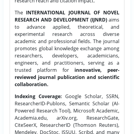
research reach and citation impact.
The
INTERNATIONAL JOURNAL OF NOVEL
RESEARCH AND DEVELOPMENT (IJNRD)
aims
to advance applied, theoretical, and
experimental research across diverse
academic and professional fields. The journal
promotes global knowledge exchange among
researchers, developers, academicians,
engineers, and practitioners, serving as a
trusted platform for
innovative, peer-
reviewed journal publication and scientific
collaboration.
Indexing Coverage:
Google Scholar, SSRN,
ResearcherID-Publons, Semantic Scholar (AI-
Powered Research Tool), Microsoft Academic,
Academia.edu, arXiv.org, ResearchGate,
CiteSeerX, ResearcherID (Thomson Reuters),
Mendeley, DocStoc, ISSUU, Scribd, and many