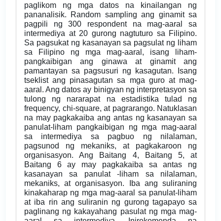
paglikom ng mga datos na kinailangan ng
pananalisik. Random sampling ang ginamit sa
pagpili ng 300 respondent na mag-aaral sa
intermediya at 20 gurong nagtuturo sa Filipino.
Sa pagsukat ng kasanayan sa pagsulat ng liham
sa Filipino ng mga mag-aaral, isang liham-
pangkaibigan ang ginawa at ginamit ang
pamantayan sa pagsusuri ng kasagutan. Isang
tseklist ang pinasagutan sa mga guro at mag-
aaral. Ang datos ay binigyan ng interpretasyon sa
tulong ng nararapat na estadistika tulad ng
frequency, chi-square, at pagrarango. Natuklasan
na may pagkakaiba ang antas ng kasanayan sa
panulat-liham pangkaibigan ng mga mag-aaral
sa intermediya sa pagbuo ng nilalaman,
pagsunod ng mekaniks, at pagkakaroon ng
organisasyon. Ang Baitang 4, Baitang 5, at
Baitang 6 ay may pagkakaiba sa antas ng
kasanayan sa panulat -liham sa nilalaman,
mekaniks, at organisasyon. Iba ang suliraning
kinakaharap ng mga mag-aaral sa panulat-liham
at iba rin ang suliranin ng gurong tagapayo sa
paglinang ng kakayahang pasulat ng mga mag-
aaral sa intermediya. Inirekomenda na